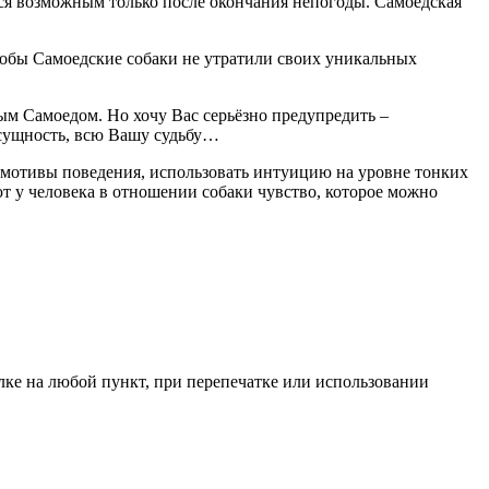
ится возможным только после окончания непогоды. Самоедская
чтобы Самоедские собаки не утратили своих уникальных
ым Самоедом. Но хочу Вас серьёзно предупредить –
 сущность, всю Вашу судьбу…
 мотивы поведения, использовать интуицию на уровне тонких
т у человека в отношении собаки чувство, которое можно
ылке на любой пункт, при перепечатке или использовании