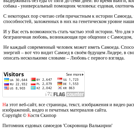
выдерживать без еды от пяти до семи дней: во время вьюги, к
собака - универсальный помощник человека: ездовая, охотничья
С некоторых пор считаю себя причастным к истории Самоеда, 
способностей, заложенных в них на генетическом уровне наш
И у Вас есть возможность стать частью этой истории. Что дл
безграничная любовь, возникающая при общении с Самоедом,
Не каждый современный человек может иметь Самоеда. Способ
энергий – вот что видит Самоед в своём будущем Лидере, в с
описать несколькими словами – Любовь с первого взгляда.
Н
а этот веб-сайт, все страницы, текст, изображения и видео 
изображений, видео и печатных материалов сайта.
Copyright ©
К
остя Скипор
Питомник ездовых самоедов 'Сокровища Валькирии'