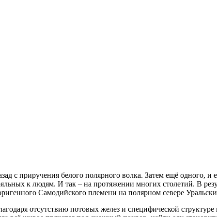
зад с приручения белого полярного волка. Затем ещё одного, и 
ояльных к людям. И так – на протяжении многих столетий. В рез
оригенного Самодийского племени на полярном севере Уральски
лагодаря отсутствию потовых желез и специфической структуре