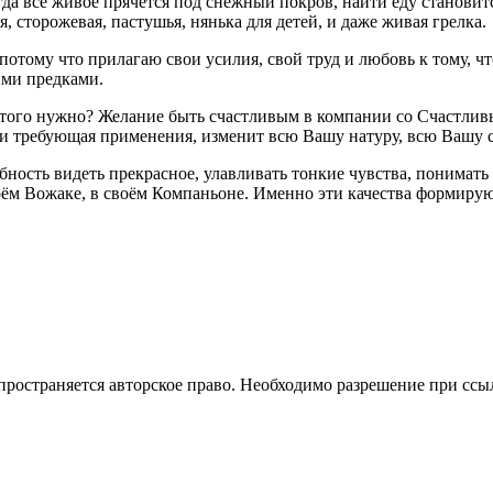
огда всё живое прячется под снежный покров, найти еду станов
, сторожевая, пастушья, нянька для детей, и даже живая грелка.
потому что прилагаю свои усилия, свой труд и любовь к тому, 
ими предками.
я этого нужно? Желание быть счастливым в компании со Счастлив
 и требующая применения, изменит всю Вашу натуру, всю Вашу
ность видеть прекрасное, улавливать тонкие чувства, понимать
воём Вожаке, в своём Компаньоне. Именно эти качества формирую
распространяется авторское право. Необходимо разрешение при сс